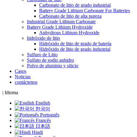
Carbonato de litio de grado industrial
Battery Grade Lithium Carbonate For Batteries
Carbonato de litio de alta pureza
Industrial Grade Lithium Carbonate
Battery Grade Lithium Hydroxide
Anhydrous Lithium Hydroxide
hidróxido de litio
Hidróxido de litio de grado de batería
Hidróxido de litio de grado industrial
Sulfuro de Litio
Sulfato de sodio anhidro
Polvo de aluminio y silicio
Casos
Noticias
contáctenos
|
Idioma
English
한국어
Português
Francés
日本語
Hindi