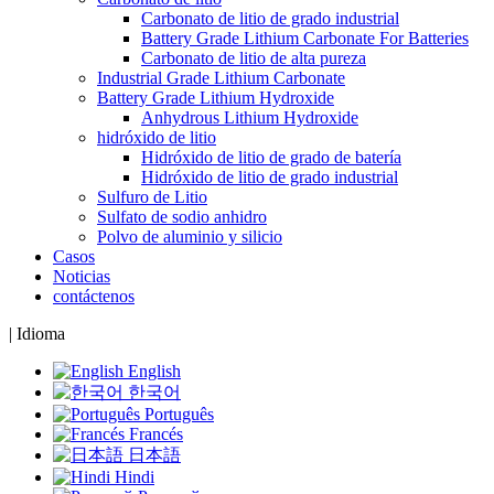
Carbonato de litio de grado industrial
Battery Grade Lithium Carbonate For Batteries
Carbonato de litio de alta pureza
Industrial Grade Lithium Carbonate
Battery Grade Lithium Hydroxide
Anhydrous Lithium Hydroxide
hidróxido de litio
Hidróxido de litio de grado de batería
Hidróxido de litio de grado industrial
Sulfuro de Litio
Sulfato de sodio anhidro
Polvo de aluminio y silicio
Casos
Noticias
contáctenos
|
Idioma
English
한국어
Português
Francés
日本語
Hindi