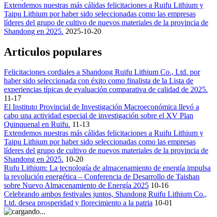
Extendemos nuestras más cálidas felicitaciones a Ruifu Lithium y
Taipu Lithium por haber sido seleccionadas como las empresas
líderes del grupo de cultivo de nuevos materiales de la provincia de
Shandong en 2025.
2025-10-20
Articulos populares
Felicitaciones cordiales a Shandong Ruifu Lithium Co., Ltd. por
haber sido seleccionada con éxito como finalista de la Lista de
experiencias típicas de evaluación comparativa de calidad de 2025.
11-17
El Instituto Provincial de Investigación Macroeconómica llevó a
cabo una actividad especial de investigación sobre el XV Plan
Quinquenal en Ruifu.
11-13
Extendemos nuestras más cálidas felicitaciones a Ruifu Lithium y
Taipu Lithium por haber sido seleccionadas como las empresas
líderes del grupo de cultivo de nuevos materiales de la provincia de
Shandong en 2025.
10-20
Rufu Lithium: La tecnología de almacenamiento de energía impulsa
la revolución energética – Conferencia de Desarrollo de Taishan
sobre Nuevo Almacenamiento de Energía 2025
10-16
Celebrando ambos festivales juntos, Shandong Ruifu Lithium Co.,
Ltd. desea prosperidad y florecimiento a la patria
10-01