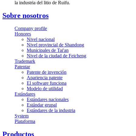
la industria del litio de Ruifu.
Sobre nosotros
Company profile
Honores
Nivel nacional
Nivel provincial de Shandong
Municipales de Tai'an
Nivel de la ciudad de Feicheng
Trademark
Patentar
Patente de invención
Apariencia patente
El software funciona
Modelo de utilidad
Estándares
Estándares nacionales
Estándar grupal
Estándares de la industria
System
Plataforma
Productos