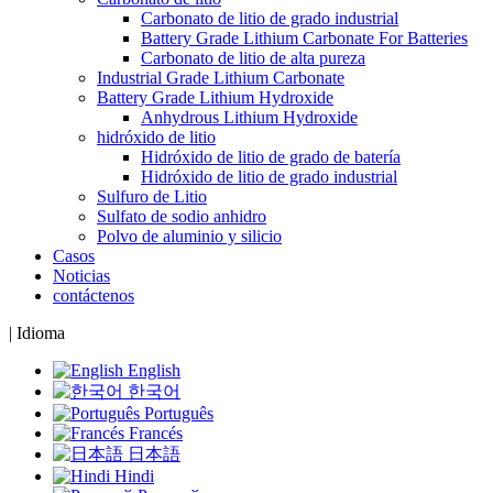
Carbonato de litio de grado industrial
Battery Grade Lithium Carbonate For Batteries
Carbonato de litio de alta pureza
Industrial Grade Lithium Carbonate
Battery Grade Lithium Hydroxide
Anhydrous Lithium Hydroxide
hidróxido de litio
Hidróxido de litio de grado de batería
Hidróxido de litio de grado industrial
Sulfuro de Litio
Sulfato de sodio anhidro
Polvo de aluminio y silicio
Casos
Noticias
contáctenos
|
Idioma
English
한국어
Português
Francés
日本語
Hindi