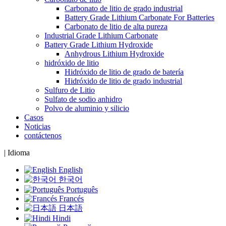
Carbonato de litio de grado industrial
Battery Grade Lithium Carbonate For Batteries
Carbonato de litio de alta pureza
Industrial Grade Lithium Carbonate
Battery Grade Lithium Hydroxide
Anhydrous Lithium Hydroxide
hidróxido de litio
Hidróxido de litio de grado de batería
Hidróxido de litio de grado industrial
Sulfuro de Litio
Sulfato de sodio anhidro
Polvo de aluminio y silicio
Casos
Noticias
contáctenos
|
Idioma
English
한국어
Português
Francés
日本語
Hindi