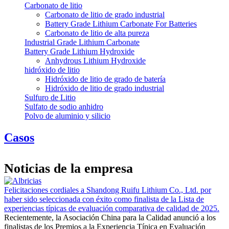
Carbonato de litio
Carbonato de litio de grado industrial
Battery Grade Lithium Carbonate For Batteries
Carbonato de litio de alta pureza
Industrial Grade Lithium Carbonate
Battery Grade Lithium Hydroxide
Anhydrous Lithium Hydroxide
hidróxido de litio
Hidróxido de litio de grado de batería
Hidróxido de litio de grado industrial
Sulfuro de Litio
Sulfato de sodio anhidro
Polvo de aluminio y silicio
Casos
Noticias de la empresa
Felicitaciones cordiales a Shandong Ruifu Lithium Co., Ltd. por
haber sido seleccionada con éxito como finalista de la Lista de
experiencias típicas de evaluación comparativa de calidad de 2025.
Recientemente, la Asociación China para la Calidad anunció a los
finalistas de los Premios a la Experiencia Típica en Evaluación