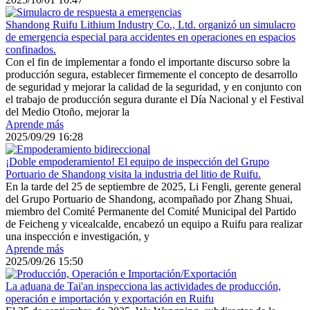
Shandong Ruifu Lithium Industry Co., Ltd. organizó un simulacro
de emergencia especial para accidentes en operaciones en espacios
confinados.
Con el fin de implementar a fondo el importante discurso sobre la
producción segura, establecer firmemente el concepto de desarrollo
de seguridad y mejorar la calidad de la seguridad, y en conjunto con
el trabajo de producción segura durante el Día Nacional y el Festival
del Medio Otoño, mejorar la
Aprende más
2025/09/29 16:28
¡Doble empoderamiento! El equipo de inspección del Grupo
Portuario de Shandong visita la industria del litio de Ruifu.
En la tarde del 25 de septiembre de 2025, Li Fengli, gerente general
del Grupo Portuario de Shandong, acompañado por Zhang Shuai,
miembro del Comité Permanente del Comité Municipal del Partido
de Feicheng y vicealcalde, encabezó un equipo a Ruifu para realizar
una inspección e investigación, y
Aprende más
2025/09/26 15:50
La aduana de Tai'an inspecciona las actividades de producción,
operación e importación y exportación en Ruifu