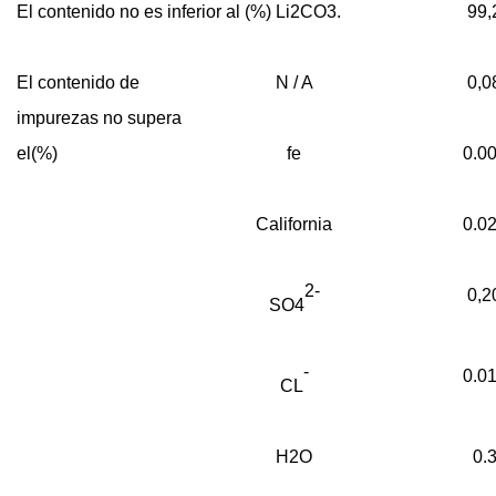
El contenido no es inferior al (%) Li2CO3.
99,
El contenido de
N / A
0,0
impurezas no supera
el(%)
fe
0.0
California
0.0
2-
0,2
SO4
-
0.0
CL
H2O
0.