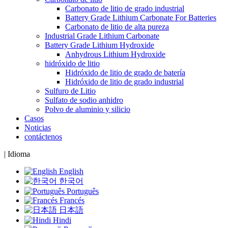
Carbonato de litio de grado industrial
Battery Grade Lithium Carbonate For Batteries
Carbonato de litio de alta pureza
Industrial Grade Lithium Carbonate
Battery Grade Lithium Hydroxide
Anhydrous Lithium Hydroxide
hidróxido de litio
Hidróxido de litio de grado de batería
Hidróxido de litio de grado industrial
Sulfuro de Litio
Sulfato de sodio anhidro
Polvo de aluminio y silicio
Casos
Noticias
contáctenos
|
Idioma
English
한국어
Português
Francés
日本語
Hindi