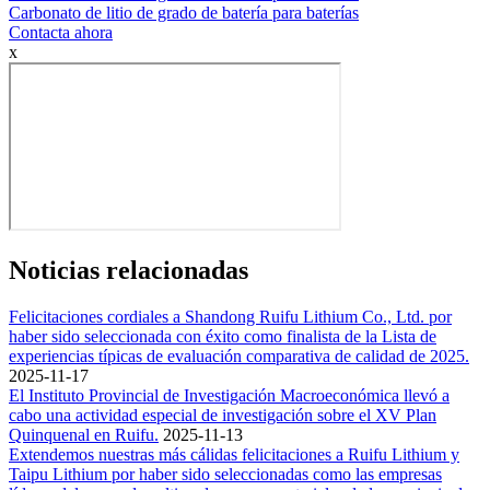
Carbonato de litio de grado de batería para baterías
Contacta ahora
x
Noticias relacionadas
Felicitaciones cordiales a Shandong Ruifu Lithium Co., Ltd. por
haber sido seleccionada con éxito como finalista de la Lista de
experiencias típicas de evaluación comparativa de calidad de 2025.
2025-11-17
El Instituto Provincial de Investigación Macroeconómica llevó a
cabo una actividad especial de investigación sobre el XV Plan
Quinquenal en Ruifu.
2025-11-13
Extendemos nuestras más cálidas felicitaciones a Ruifu Lithium y
Taipu Lithium por haber sido seleccionadas como las empresas